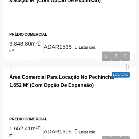
3.848,80 M² (Com Opção De Expansão)
Estrada do Capenha, Pechincha, Rio de Janeiro, Região
Sudeste, 22743-050, Brasil, Rio de Janeiro, Rio de Janeiro,
Pechincha
PRÉDIO COMERCIAL
3.848,80m²
ADAR1535
Listar cód.
m²
R$ 80.000,00
LOCAÇÃO
Área Comercial Para Locação No Pechincha –
1.652 M² (Com Opção De Expansão)
Estrada do Capenha, Pechincha, Rio de Janeiro, Região
Sudeste, 22743-050, Brasil, Rio de Janeiro, Rio de Janeiro,
Pechincha
PRÉDIO COMERCIAL
1.652,41m²
ADAR1605
Listar cód.
m²