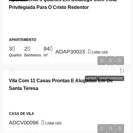
Privilegiada Para O Cristo Redentor
Rua Pinheiro Guimarães, Cocheira, Botafogo, Rio de Janeiro,
Região Sudeste, 22281-080, Brasil, Rio de Janeiro, Rio de Janeiro,
Botafogo
APARTAMENTO
3
2
94
ADAP30023
Listar cód.
Quartos
Banheiros
m²
R$ 1.499.000,00
VENDA
OPORTUNIDADE
Vila Com 11 Casas Prontas E Alugadas Em De
Santa Teresa
Rua do Paraíso, Santa Teresa, Rio de Janeiro, Região Sudeste,
20230-012, Brasil, Rio de Janeiro, Rio de Janeiro, Santa Teresa
CASA DE VILA
ADCV00096
Listar cód.
R$ 2.400.000,00